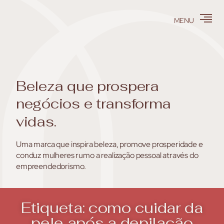
MENU
Beleza
que
prospera
negócios
e
transforma
vidas.
Uma marca que inspira beleza, promove prosperidade e
conduz mulheres rumo a realização pessoal através do
empreendedorismo.
Etiqueta: como cuidar da
pele após a depilação